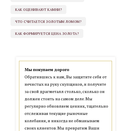
КАК ОЦЕНИВАЮТ КАМНИ?
офис КУРСКАЯ
ЧТО СЧИТАЕТСЯ ЗОЛОТЫМ ЛОМОМ?
ул. Земляной вал, д. 21/2-4 с.2
КАК ФОРМИРУЕТСЯ ЦЕНА ЗОЛОТА?
м. Курская, 3 мин. пешком
Парковка для клиентов
пн-пт 10:00–20:00; сб,вс 10:00–18:00
Мы покупаем дорого
Обратившись к нам, Вы защитите себя от
нечистых на руку скупщиков, и получите
ПОКАЗАТЬ НА КАРТЕ →
за свой драгметалл столько, сколько он
должен стоить на самом деле. Мы
ЗАПИСАТЬСЯ→
регулярно обновляем ценник, тщательно
отслеживая текущие рыночные
колебания, и никогда не обманываем
офис КИЕВСКАЯ
своих клиентов. Мы превратим Ваши