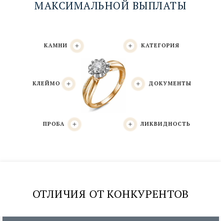
МАКСИМАЛЬНОЙ ВЫПЛАТЫ
КАМНИ
КАТЕГОРИЯ
КЛЕЙМО
ДОКУМЕНТЫ
ПРОБА
ЛИКВИДНОСТЬ
Определение пробы золота
По ювелирным клеймам либо экспертом
ОТЛИЧИЯ ОТ КОНКУРЕНТОВ
оценщиком по эталонным образцам.
Определение категории изделия