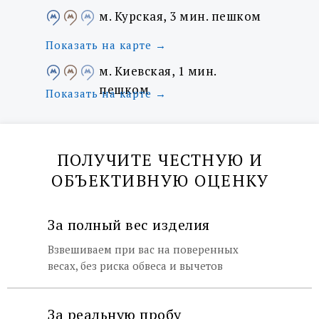
м. Курская, 3 мин. пешком
Показать на карте →
м. Киевская, 1 мин.
пешком
Показать на карте →
ПОЛУЧИТЕ ЧЕСТНУЮ И
ОБЪЕКТИВНУЮ ОЦЕНКУ
Москва, Земляной Вал 21/2-4 с.2
●
Курская (радиальная) - 200 м.
За полный вес изделия
●
Курская (кольцевая) - 300 м.
●
Чкаловская - 450 м.
Взвешиваем при вас на поверенных
весах, без риска обвеса и вычетов
Показать на карте →
1 мин.
За реальную пробу