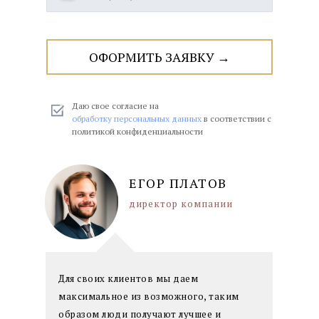
ОФОРМИТЬ ЗАЯВКУ →
Заполните заявку
Товаровед проведёт
Вы получаете деньги
или свяжитесь с нами
оценку и рассчитает
и документы о
по телефону
сумму к выплате
продаже
Даю свое согласие на
обработку персональных данных
в соответствии с
политикой конфиденциальности
ЕГОР ПЛАТОВ
директор компании
Для своих клиентов мы даем
максимальное из возможного, таким
образом люди получают лучшее и