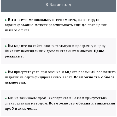
Производится определение параметров
В Базисголд
изделия, осмотр на наличие повреждений.
Определение стоимости камней
●
Вы знаете минимальную стоимость
Устанавливается вес, характеристики и цена
, на которую
гарантированно можете рассчитывать еще до посещения
драгоценных вставок.
нашего офиса.
Определение дополнительной
стоимости
Устанавливается ценность изделия,
●
Вы видите на сайте окончательную и прозрачную цену.
рыночная стоимость и ликвидность
Никаких неожиданных дополнительных вычетов.
Цены
реальные.
Оформление акта оценки
В завершение составляется акт,
определяется цена выкупа
●
Вы присутствуете при оценке и видите реальный вес вашего
изделия на сертифицированных весах.
Возможность обвеса
Производится в течение нескольких минут
исключена.
в присутствии клиента в офисе компании
●
Мы не занижаем проб. Экспертиза в Вашем присутствии
спектральным методом.
Возможность обмана и занижения
проб исключена.