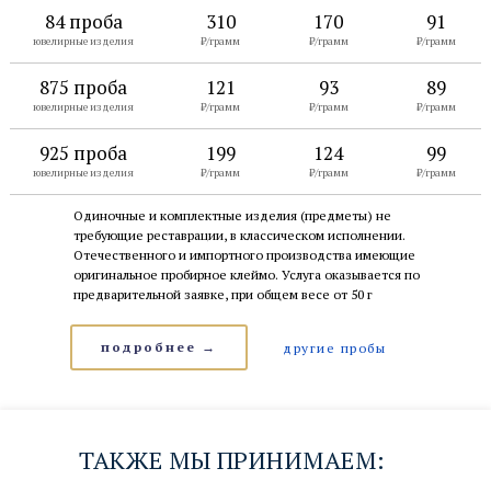
84 проба
310
170
91
ювелирные изделия
₽/грамм
₽/грамм
₽/грамм
875 проба
121
93
89
ювелирные изделия
₽/грамм
₽/грамм
₽/грамм
925 проба
199
124
99
ювелирные изделия
₽/грамм
₽/грамм
₽/грамм
Одиночные и комплектные изделия (предметы) не
требующие реставрации, в классическом исполнении.
Отечественного и импортного производства имеющие
оригинальное пробирное клеймо. Услуга оказывается по
предварительной заявке, при общем весе от 50 г
подробнее →
другие пробы
ТАКЖЕ МЫ ПРИНИМАЕМ: