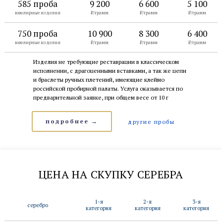
585 проба
9 200
6 600
5 100
ювелирные изделия
₽/грамм
₽/грамм
₽/грамм
750 проба
10 900
8 300
6 400
ювелирные изделия
₽/грамм
₽/грамм
₽/грамм
Изделия не требующие реставрации в классическом
исполнении, с драгоценными вставками, а так же цепи
и браслеты ручных плетений, имеющие клеймо
российской пробирной палаты. Услуга оказывается по
предварительной заявке, при общем весе от 10 г
подробнее →
другие пробы
ЦЕНА НА СКУПКУ СЕРЕБРА
1-я
2-я
3-я
серебро
категория
категория
категория