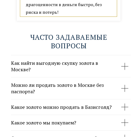
ул. Киевская 2, ТЦ Киевский
драгоценности в деньги быстро, без
риска и потерь!
м. Киевская, 1 мин. пешком
Парковка в ТЦ Киевский
пн-пт 10:00–20:00; сб 10:00–18:00
ЧАСТО ЗАДАВАЕМЫЕ
ВОПРОСЫ
Как найти выгодную скупку золота в
ПОКАЗАТЬ НА КАРТЕ →
Москве?
ЗАПИСАТЬСЯ→
Можно ли продать золото в Москве без
паспорта?
Какое золото можно продать в Базисголд?
Какое золото мы покупаем?