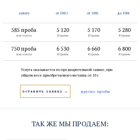
золото
от 500 г.
от 100г.
до 100г.
585 проба
5 120
5 170
5 280
лом золота
₽/грамм
₽/грамм
₽/грамм
750 проба
6 530
6 660
6 800
лом золота
₽/грамм
₽/грамм
₽/грамм
Услуга оказывается по предварительной заявке, при
общем весе приобретаемого металла от 10 г
оставить заявку →
другие пробы
ТАК ЖЕ МЫ ПРОДАЕМ: