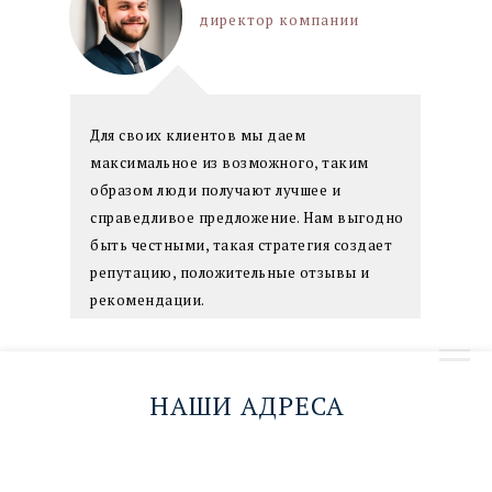
м. Киевская, 1 мин. пешком
директор компании
Парковка в ТЦ Киевский
пн-пт 10:00–20:00; сб 10:00–18:00
Для своих клиентов мы даем
максимальное из возможного, таким
ПОКАЗАТЬ НА КАРТЕ →
образом люди получают лучшее и
справедливое предложение. Нам выгодно
ЗАПИСАТЬСЯ→
быть честными, такая стратегия создает
репутацию, положительные отзывы и
рекомендации.
НАШИ АДРЕСА
НАПИШИТЕ ДИРЕКТОРУ →