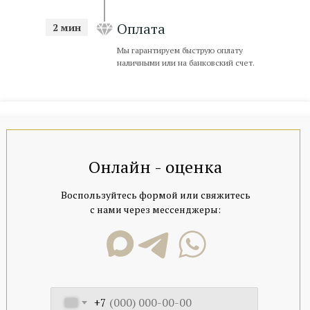
Оплата
2 мин
ПОКАЗАТЬ НА КАРТЕ →
Мы гарантируем быструю оплату
ЗАПИСАТЬСЯ→
наличными или на банковский счет.
офис КИЕВСКАЯ
ул. Киевская 2, ТЦ Киевский
м. Киевская, 1 мин. пешком
Онлайн - оценка
Парковка в ТЦ Киевский
пн-пт 10:00–20:00; сб 10:00–18:00
Воспользуйтесь формой или свяжитесь
с нами через мессенджеры:
ПОКАЗАТЬ НА КАРТЕ →
+7
ЗАПИСАТЬСЯ→