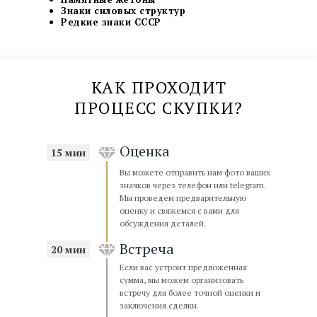
Знаки силовых структур
Редкие знаки СССР
КАК ПРОХОДИТ
ПРОЦЕСС СКУПКИ?
Оценка
15 мин
Вы можете отправить нам фото ваших
офис КУРСКАЯ
значков через телефон или telegram.
Мы проведем предварительную
ул. Земляной вал, д. 21/2-4 с.2
оценку и свяжемся с вами для
обсуждения деталей.
м. Курская, 3 мин. пешком
Парковка для клиентов
Встреча
20 мин
пн-пт 10:00–20:00; сб,вс 10:00–18:00
Если вас устроит предложенная
сумма, мы можем организовать
встречу для более точной оценки и
заключения сделки.