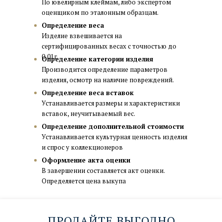
По ювелирным клеймам, либо экспертом
оценщиком по эталонным образцам.
Определение веса
Изделие взвешивается на
офис КУРСКАЯ
сертифицированных весах с точностью до
0,01г.
ул. Земляной вал, д. 21/2-4 с.2
Определение категории изделия
Производится определение параметров
м. Курская, 3 мин. пешком
изделия, осмотр на наличие повреждений.
Парковка для клиентов
Определение веса вставок
пн-пт 10:00–20:00; сб,вс 10:00–18:00
Устанавливается размеры и характеристики
вставок, неучитываемый вес.
Определение дополнительной стоимости
Устанавливается культурная ценность изделия
и спрос у коллекционеров
ПОКАЗАТЬ НА КАРТЕ →
Оформление акта оценки
В завершении составляется акт оценки.
Определяется цена выкупа
ЗАПИСАТЬСЯ→
ПРОДАЙТЕ ВЫГОДНО
офис КИЕВСКАЯ