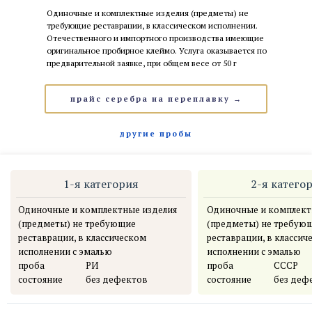
Одиночные и комплектные изделия (предметы) не
требующие реставрации, в классическом исполнении.
Отечественного и импортного производства имеющие
оригинальное пробирное клеймо. Услуга оказывается по
предварительной заявке, при общем весе от 50 г
прайс серебра на переплавку →
другие пробы
1-я категория
2-я катего
Одиночные и комплектные изделия
Одиночные и комплект
(предметы) не требующие
(предметы) не требую
реставрации, в классическом
реставрации, в классич
исполнении с эмалью
исполнении с эмалью
проба
………... ….
РИ
проба
…………....
СССР
состояние
….. .....
без дефектов
состояние
….......
без деф