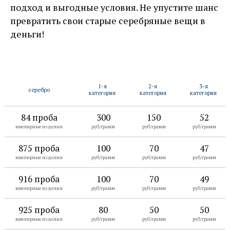
подход и выгодные условия. Не упустите шанс
превратить свои старые серебряные вещи в
деньги!
1-я
2-я
3-я
серебро
категория
категория
категория
84 проба
300
150
52
ювелирные изделия
руб/грамм
руб/грамм
руб/грамм
875 проба
100
70
47
ювелирные изделия
руб/грамм
руб/грамм
руб/грамм
916 проба
100
70
49
ювелирные изделия
руб/грамм
руб/грамм
руб/грамм
925 проба
80
50
50
ювелирные изделия
руб/грамм
руб/грамм
руб/грамм