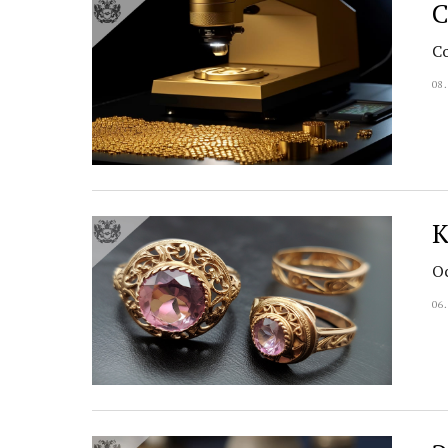
С
С
08
К
О
06