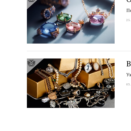
П
25
В
У
03