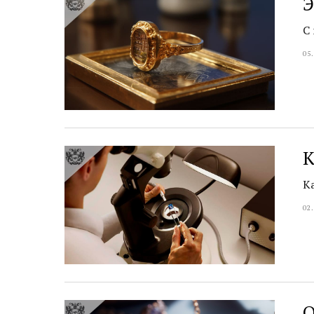
Э
С
05
К
К
02
О