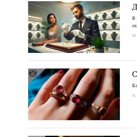
Д
В
о
29
С
К
31