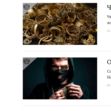
Ч
Ч
л
10
О
Со
Н
09