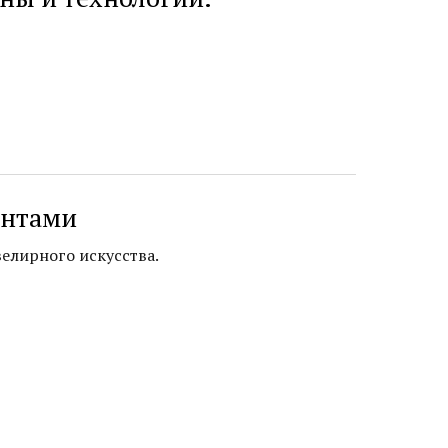
антами
елирного искусства.