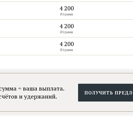
4 200
₽/грамм
4 200
₽/грамм
8 800 775-85-27
4 200
₽/грамм
сумма = ваша выплата.
ПОЛУЧИТЬ ПРЕД
счётов и удержаний.