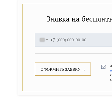
Заявка на бесплат
+7
О
о
Д
ОФОРМИТЬ ЗАЯВКУ →
о
с
к