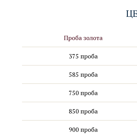
Ц
Проба золота
375 проба
375 проба
золото на переплавку
585 проба
585 проба
золото на переплавку
750 проба
750 проба
золото на переплавку
850 проба
900 проба