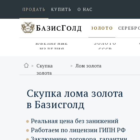
ПРОДАТЬ
КУПИТЬ
О НАС
ЗОЛОТО
СЕРЕБР
ЮВЕЛИРНЫЕ
ЗОЛОТО
ИЗДЕЛИЯ
СССР
»
»
Скупка
Лом золота
золота
Скупка лома золота
в Базисголд
●
Реальная цена без занижений
●
Работаем по лицензии ГИПН РФ
●
Заключение договора, гарантии