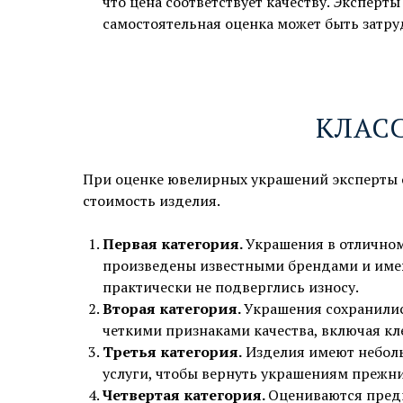
что цена соответствует качеству. Эксперт
м. Киевская, 1 мин. пешком
самостоятельная оценка может быть затру
Показать на карте →
КЛАС
При оценке ювелирных украшений эксперты оп
стоимость изделия.
Первая категория.
Украшения в отличном
произведены известными брендами и имею
практически не подверглись износу.
Вторая категория.
Украшения сохранилис
четкими признаками качества, включая к
Третья категория.
Изделия имеют неболь
услуги, чтобы вернуть украшениям прежн
Четвертая категория.
Оцениваются предм