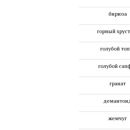
бирюза
горный хруст
голубой топ
голубой сап
гранат
демантои
жемчуг