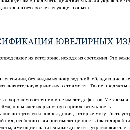
ы помогут вам определить, действительно ли украшение 
днительна без соответствующего опыта.
СИФИКАЦИЯ ЮВЕЛИРНЫХ ИЗ
8 800 775-85-27
ределяют их категорию, исходя из состояния. Это важно
 состоянии, без видимых повреждений, обладающие высо
т значительную рыночную стоимость. Такие предметы в
ь в хорошем состоянии и не имеют дефектов. Металлы и
лейма, повышает их рыночную привлекательность.
шие потертости и повреждения, которые могут быть уст
ий вид, особенно если они имеют ценность благодаря б
еты, имеющие значительные дефекты, утратившие часть 