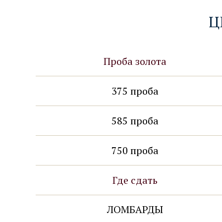
Ц
Проба золота
375 проба
375 проба
золото на переплавку
585 проба
585 проба
золото на переплавку
750 проба
750 проба
золото на переплавку
Где сдать
ЛОМБАРДЫ
375 проба