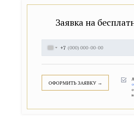
Заявка на бесплат
+7
О
о
Д
ОФОРМИТЬ ЗАЯВКУ →
о
с
к