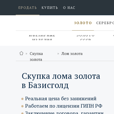
ПРОДАТЬ
КУПИТЬ
О НАС
ЗОЛОТО
СЕРЕБР
ЮВЕЛИРНЫЕ
ЗОЛОТО
ИЗДЕЛИЯ
СССР
»
»
Скупка
Лом золота
золота
Скупка лома золота
в Базисголд
●
Реальная цена без занижений
●
Работаем по лицензии ГИПН РФ
●
Заключение договора, гарантии