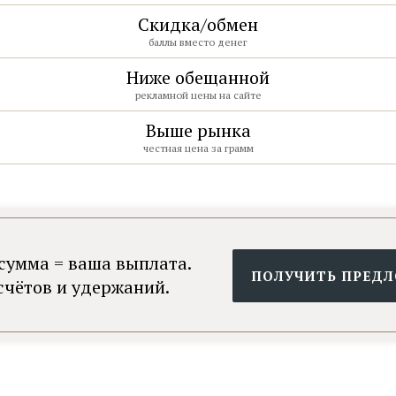
₽/грамм
Скидка/обмен
баллы вместо денег
4 900
₽/грамм
Ниже обещанной
рекламной цены на сайте
5 800
8 800 775-85-27
Выше рынка
₽/грамм
честная цена за грамм
сумма = ваша выплата.
ПОЛУЧИТЬ ПРЕД
счётов и удержаний.