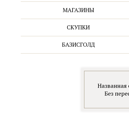
золото на переплавку
МАГАЗИНЫ
585 проба
золото на переплавку
СКУПКИ
750 проба
золото на переплавку
БАЗИСГОЛД
Названная 
Без пере