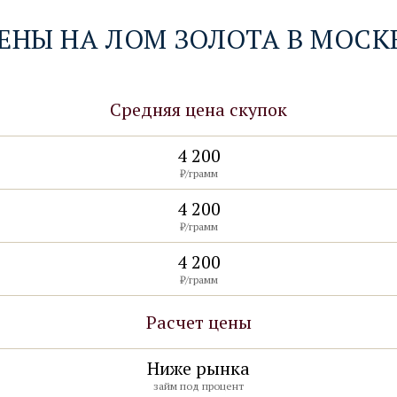
ЕНЫ НА ЛОМ ЗОЛОТА В МОСК
Средняя цена скупок
4 200
4 200
₽/грамм
₽/грамм
4 200
₽/грамм
4 900
₽/грамм
4 200
₽/грамм
5 800
₽/грамм
Расчет цены
Ниже рынка
4 200
займ под процент