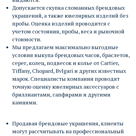
Допускается скупка сломанных брендовых
пн-пт 10:00–20:00; сб,вс 10:00–18:00
украшений, а также ювелирных изделий без
пробы. Оценка изделий проводится с
учетом состояния, пробы, веса и рыночной
стоимости.
ПОКАЗАТЬ НА КАРТЕ →
Мы предлагаем максимально выгодные
условия выкупа брендовых часов, браслетов,
ЗАПИСАТЬСЯ→
серег, колец, подвесок и колье от Cartier,
Tiffany, Chopard, Bvlgari и других известных
марок. Специалисты компании проводят
офис КИЕВСКАЯ
точную оценку ювелирных аксессуаров с
ул. Киевская 2, ТЦ Киевский
бриллиантами, сапфирами и другими
м. Киевская, 1 мин. пешком
камнями.
Парковка в ТЦ Киевский
пн-пт 10:00–20:00; сб 10:00–18:00
Продавая брендовые украшения, клиенты
могут рассчитывать на профессиональный