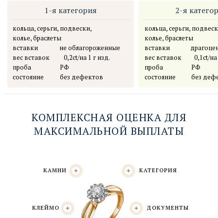
1-я категория
2-я катего
кольца, серьги, подвески,
кольца, серьги, подвеск
колье, браслеты
колье, браслеты
вставки
..............
не облагороженные
вставки
.............
.
драгоце
вес вставок
…......
0,2сt/на 1 г изд.
вес вставок
…. ...
0,1сt/на
проба
………... ….
РФ
проба
…………....
РФ
состояние
….. .....
без дефектов
состояние
….......
без деф
КОМПЛЕКСНАЯ ОЦЕНКА ДЛЯ
МАКСИМАЛЬНОЙ ВЫПЛАТЫ
КАМНИ
КАТЕГОРИЯ
КЛЕЙМО
ДОКУМЕНТЫ