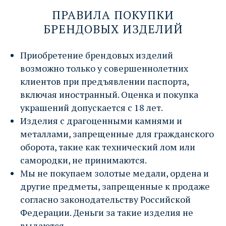
ПРАВИЛА ПОКУПКИ
НАПИШИТЕ ДИРЕКТОРУ →
БРЕНДОВЫХ ИЗДЕЛИЙ
Приобретение брендовых изделий
возможно только у совершеннолетних
клиентов при предъявлении паспорта,
включая иностранный. Оценка и покупка
украшений допускается с 18 лет.
Изделия с драгоценными камнями и
металлами, запрещенные для гражданского
оборота, такие как технический лом или
самородки, не принимаются.
Мы не покупаем золотые медали, ордена и
офис КУРСКАЯ
другие предметы, запрещенные к продаже
ул. Земляной вал, д. 21/2-4 с.2
согласно законодательству Российской
Федерации. Деньги за такие изделия не
м. Курская, 3 мин. пешком
выдаются.
Парковка для клиентов