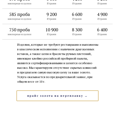
ювелирные изделия
₽/грамм
₽/грамм
₽/грамм
585 проба
9 200
6 600
4 900
ювелирные изделия
₽/грамм
₽/грамм
₽/грамм
750 проба
10 900
8 300
6 400
ювелирные изделия
₽/грамм
₽/грамм
₽/грамм
Изделия, которые не требуют реставрации и выполнены
в классическом исполнении с наличием драгоценных
вставок, а также цепи и браслеты ручных плетений,
имеющие клеймо российской пробирной палаты,
являются сертифицированными и ценятся особенно
высоко. Мы гарантируем отсутствие скрытых комиссий
и предлагаем самую высокую цену за ваше золото.
Услуга оказывается по предварительной заявке, при
общем весе от 10 г.
прайс золота на переплавку →