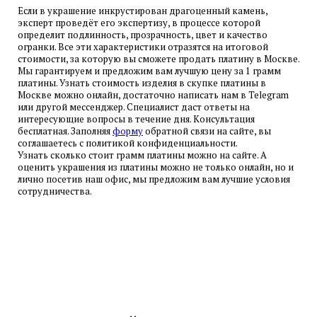
Если в украшение инкрустирован драгоценный камень,
эксперт проведёт его экспертизу, в процессе которой
определит подлинность, прозрачность, цвет и качество
огранки. Все эти характеристики отразятся на итоговой
стоимости, за которую вы сможете продать платину в Москве.
Мы гарантируем и предложим вам лучшую цену за 1 грамм
ПОКАЗАТЬ НА КАРТЕ →
платины. Узнать стоимость изделия в скупке платины в
Москве можно онлайн, достаточно написать нам в Telegram
ЗАПИСАТЬСЯ→
или другой мессенджер. Специалист даст ответы на
интересующие вопросы в течение дня. Консультация
бесплатная. Заполняя
форму
обратной связи на сайте, вы
соглашаетесь с политикой конфиденциальности.
Узнать сколько стоит грамм платины можно на сайте. А
офис КИЕВСКАЯ
оценить украшения из платины можно не только онлайн, но и
ул. Киевская 2, ТЦ Киевский
лично посетив наш офис, мы предложим вам лучшие условия
сотрудничества.
м. Киевская, 1 мин. пешком
Парковка в ТЦ Киевский
пн-пт 10:00–20:00; сб 10:00–18:00