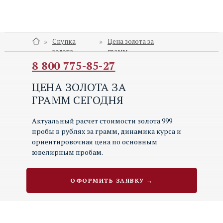
»
»
Скупка
Цена золота за
Золото 999°
Золото 585°
золота
грамм
8 800 775-85-27
10 157.99
₽/г
10 456.99
₽/г
ЦЕНА ЗОЛОТА ЗА
USD/RUB
Gold
ГРАММ СЕГОДНЯ
120.99
₽/$
120.99
₽/$
Актуальный расчет стоимости золота 999
пробы в рублях за грамм, динамика курса и
Дневной диапазон золота 999°
ориентировочная цена по основным
ювелирным пробам.
10 888 - 10 918
₽/г
+ 3,34 %
ОФОРМИТЬ ЗАЯВКУ →