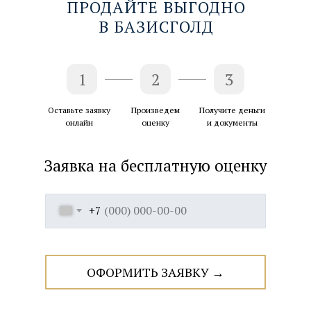
ПРОДАЙТЕ ВЫГОДНО
ПОКАЗАТЬ НА КАРТЕ →
В БАЗИСГОЛД
ЗАПИСАТЬСЯ→
1
2
3
Оставьте заявку
Произведем
Получите деньги
онлайн
оценку
и документы
Заявка на бесплатную оценку
+7
ОФОРМИТЬ ЗАЯВКУ →
Заполните заявку
Товаровед проведёт
Вы получаете деньги
или свяжитесь с нами
оценку и рассчитает
и документы о
по телефону
сумму к выплате
продаже