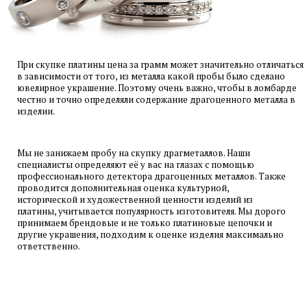
Производится определение параметров
изделия, осмотр на наличие повреждений.
Определение стоимости камней
Устанавливается вес, характеристики и цена
При скупке платины цена за грамм может значительно отличаться
в зависимости от того, из металла какой пробы было сделано
драгоценных вставок.
ювелирное украшение. Поэтому очень важно, чтобы в ломбарде
честно и точно определяли содержание драгоценного металла в
Определение дополнительной
изделии.
стоимости
Устанавливается ценность изделия,
рыночная стоимость и ликвидность
Мы не занижаем пробу на скупку драгметаллов. Наши
специалисты определяют её у вас на глазах с помощью
Оформление акта оценки
профессионального детектора драгоценных металлов. Также
В завершение составляется акт,
проводится дополнительная оценка культурной,
определяется цена выкупа
исторической и художественной ценности изделий из
платины, учитывается популярность изготовителя. Мы дорого
Оценка производится в присутствии
офис КУРСКАЯ
принимаем брендовые и не только платиновые цепочки и
клиента и занимает несколько минут
другие украшения, подходим к оценке изделия максимально
ул. Земляной вал, д. 21/2-4 с.2
ответственно.
м. Курская, 3 мин. пешком
Парковка для клиентов
пн-пт 10:00–20:00; сб,вс 10:00–18:00