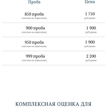
Цена
Проба
1 750
850 проба
Проба
Цена
платина на переплавку
руб/грамм
900 проба
1 900
платина на переплавку
руб/грамм
1 900
950 проба
платина на переплавку
руб/грамм
999 проба
2 200
платина на переплавку
руб/грамм
КОМПЛЕКСНАЯ ОЦЕНКА ДЛЯ