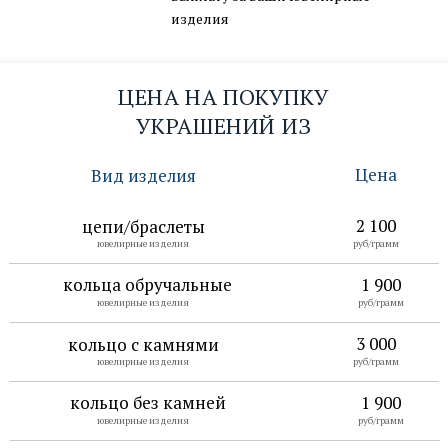
изделия
ЦЕНА НА ПОКУПКУ
УКРАШЕНИЙ ИЗ
ПЛАТИНЫ
Цена
Вид изделия
оставить заявку →
2 100
цепи/браслеты
Вид изделия
Цена
ювелирные изделия
руб/грамм
кольца обручальные
1 900
ювелирные изделия
руб/грамм
3 000
кольцо с камнями
ювелирные изделия
руб/грамм
кольцо без камней
1 900
ювелирные изделия
руб/грамм