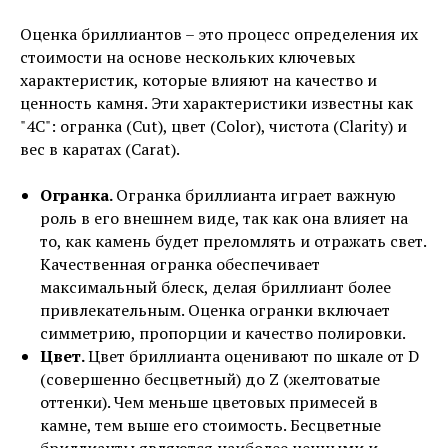
Определение категории изделия
Производится определение параметров
Оценка бриллиантов – это процесс определения их
изделия, осмотр на наличие повреждений.
стоимости на основе нескольких ключевых
характеристик, которые влияют на качество и
Определение стоимости камней
ценность камня. Эти характеристики известны как
Устанавливается вес, характеристики и цена
"4С": огранка (Cut), цвет (Color), чистота (Clarity) и
драгоценных вставок.
вес в каратах (Carat).
Определение дополнительной
стоимости
Огранка.
Огранка бриллианта играет важную
Устанавливается ценность изделия,
роль в его внешнем виде, так как она влияет на
рыночная стоимость и ликвидность
то, как камень будет преломлять и отражать свет.
Оформление акта оценки
Качественная огранка обеспечивает
В завершение составляется акт,
максимальный блеск, делая бриллиант более
определяется цена выкупа
привлекательным. Оценка огранки включает
симметрию, пропорции и качество полировки.
Оценка производится в присутствии
Цвет.
Цвет бриллианта оценивают по шкале от D
клиента и занимает несколько минут
(совершенно бесцветный) до Z (желтоватые
оттенки). Чем меньше цветовых примесей в
камне, тем выше его стоимость. Бесцветные