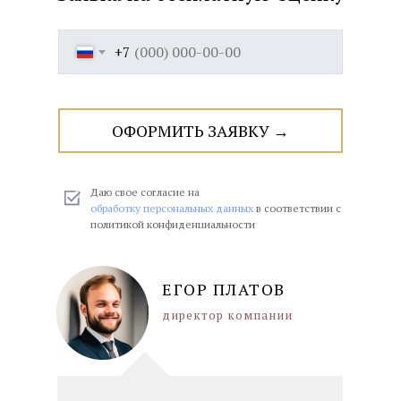
+7
ОФОРМИТЬ ЗАЯВКУ →
офис КУРСКАЯ
ул. Земляной вал, д. 21/2-4 с.2
м. Курская, 3 мин. пешком
Даю свое согласие на
обработку персональных данных
в соответствии с
Парковка для клиентов
политикой конфиденциальности
пн-пт 10:00–20:00; сб,вс 10:00–18:00
ЕГОР ПЛАТОВ
директор компании
ПОКАЗАТЬ НА КАРТЕ →
ЗАПИСАТЬСЯ→