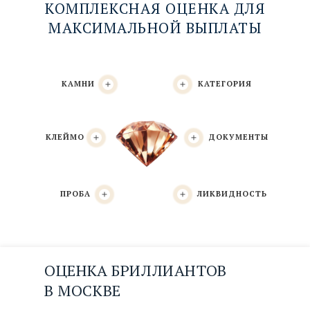
КОМПЛЕКСНАЯ ОЦЕНКА ДЛЯ
МАКСИМАЛЬНОЙ ВЫПЛАТЫ
КАМНИ
КАТЕГОРИЯ
КЛЕЙМО
ДОКУМЕНТЫ
ПРОБА
ЛИКВИДНОСТЬ
Определение пробы
ОЦЕНКА БРИЛЛИАНТОВ
По ювелирным клеймам либо экспертом
В МОСКВЕ
оценщиком по эталонным образцам.