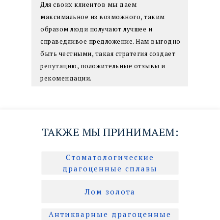
Для своих клиентов мы даем
максимальное из возможного, таким
офис КИЕВСКАЯ
образом люди получают лучшее и
ул. Киевская 2, ТЦ Киевский
справедливое предложение. Нам выгодно
быть честными, такая стратегия создает
м. Киевская, 1 мин. пешком
репутацию, положительные отзывы и
Парковка в ТЦ Киевский
рекомендации.
пн-пт 10:00–20:00; сб 10:00–18:00
ТАКЖЕ МЫ ПРИНИМАЕМ:
ПОКАЗАТЬ НА КАРТЕ →
НАПИШИТЕ ДИРЕКТОРУ →
Стоматологические
ЗАПИСАТЬСЯ→
драгоценные сплавы
Лом золота
Антикварные драгоценные