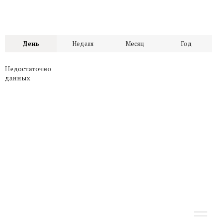
День
Неделя
Месяц
Год
Недостаточно
данных
офис КУРСКАЯ
ул. Земляной вал, д. 21/2-4 с.2
м. Курская, 3 мин. пешком
Парковка для клиентов
пн-пт 10:00–20:00; сб,вс 10:00–18:00
ПОКАЗАТЬ НА КАРТЕ →