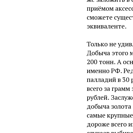
приёмом аксесс
сможете сущес
эквиваленте.
Только не уди
Добыча этого м
200 тонн. А о
именно РФ. Ред
палладий в 30 
всего за грамм
рублей. Заслуж
добыча золота 
самые крупные 
дороже всего и
случаев выбира