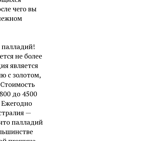
сле чего вы
енежном
т палладий!
ется не более
ия является
ю с золотом,
. Стоимость
3800 до 4500
. Ежегодно
встралия —
 что палладий
ольшинстве
ой причине,