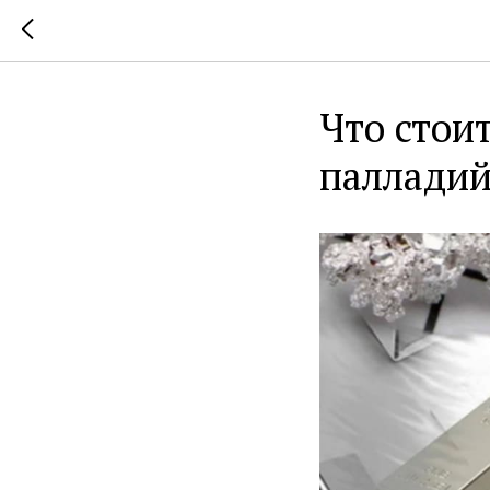
Что стои
палладий