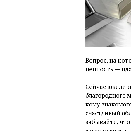
Вопрос, на кот
ценность — пла
Сейчас ювелирн
благородного м
кому знакомого
счастливый обл
забывайте, чт
же заложить в