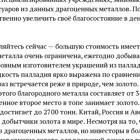
уаров из данных драгоценных металлов. По
твенно увеличить своё благосостояние в д
вляйтесь сейчас — большую стоимость имее
еталла очень ограничена, ежегодно добыва
сновным изготовителем украшений из паллад
кость палладия ярко выражена по сравнени
раз встречается реже в природе, чем золото
 этого благородного металла составляет от 
енное второе место в топе занимает золото
достигает до 2700 тонн. Китай, Россия и А
добытчики золота в мире. Несмотря на то,
з драгоценных металлов, но инвесторы в б
ют именно золото для вложений денег по т