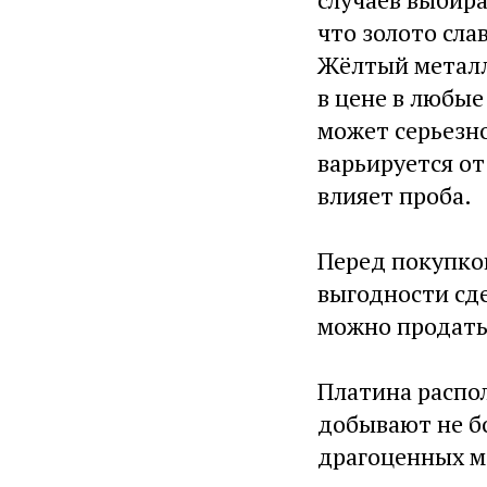
что золото сла
Жёлтый металл
в цене в любые
может серьезно
варьируется от
влияет проба.
Перед покупко
выгодности сде
можно продать 
Платина распо
добывают не б
драгоценных м