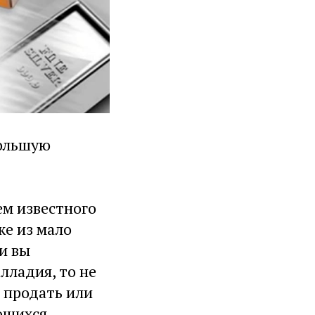
большую
ем известного
же из мало
и вы
лладия, то не
 продать или
ющихся