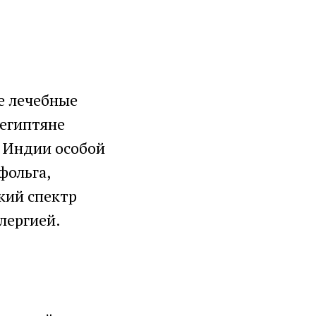
е лечебные
 египтяне
В Индии особой
фольга,
кий спектр
лергией.