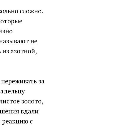
вольно сложно.
которые
ивно
 называют не
 из азотной,
 переживать за
ладельцу
чистое золото,
ашения вдали
в реакцию с