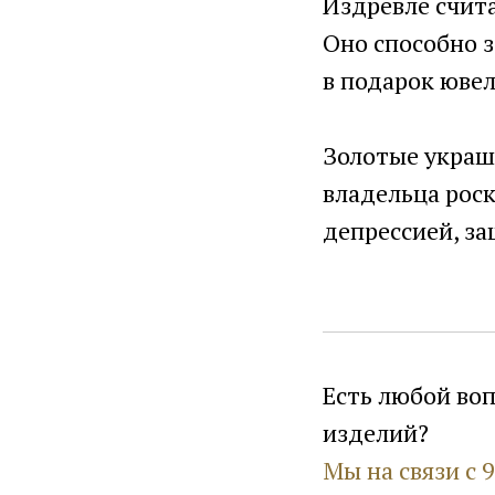
Издревле счита
Оно способно 
в подарок юве
Золотые украш
владельца роск
депрессией, за
Есть любой во
изделий?
Мы на связи с 