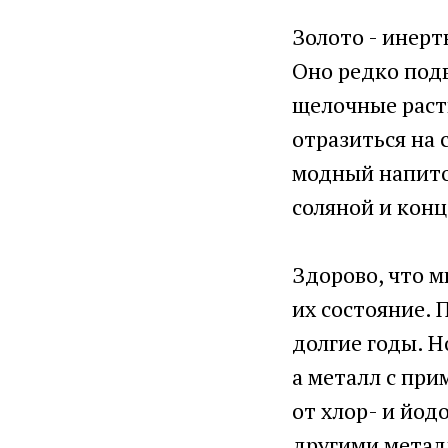
Золото - инерт
Оно редко под
щелочные раств
отразиться на 
модный напиток
соляной и кон
Здорово, что 
их состояние. 
долгие годы. Н
а металл с при
от хлор- и йод
другими метал