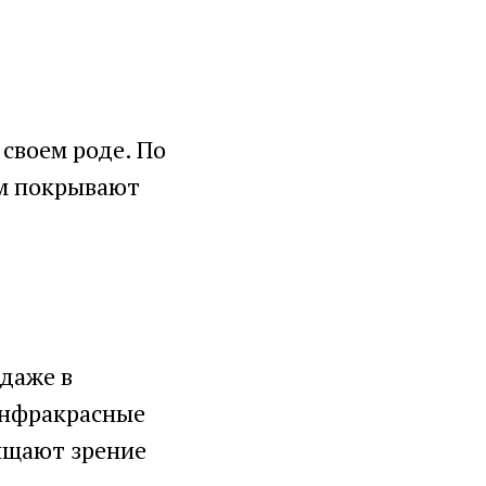
своем роде. По
Им покрывают
 даже в
 инфракрасные
ищают зрение