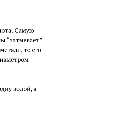
лота. Самую
лы “затмевает”
металл, то его
 диаметром
дну водой, а