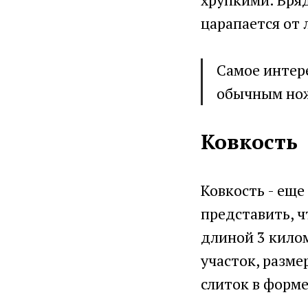
царапается от 
Самое интере
обычным нож
Ковкость
Ковкость - еще
представить, ч
длиной 3 кило
участок, разме
слиток в форме