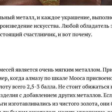
льный металл, и каждое украшение, выполне
произведение искусства. Любой обладатель 
стоящий счастливчик, и вот почему.
месей является очень мягким металлом. Пр
ер, когда алмазу по шкале Мооса присвоено
олоту всего 2,5-3 балла. Не стоит обижаться
зделия с добавлением других металлов. Ес
ьги изготавливались из чистого золота, они
 ли бы вам захотелось носить украшение, к