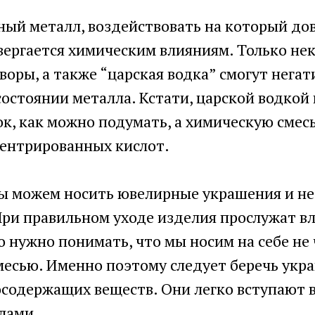
ный металл, воздействовать на который до
вергается химическим влияниям. Только не
оры, а также “царская водка” смогут негат
состоянии металла. Кстати, царской водкой
, как можно подумать, а химическую смесь
центрированных кислот.
мы можем носить ювелирные украшения и не
При правильном уходе изделия прослужат в
о нужно понимать, что мы носим на себе не 
месью. Именно поэтому следует беречь укр
осодержащих веществ. Они легко вступают 
лами.