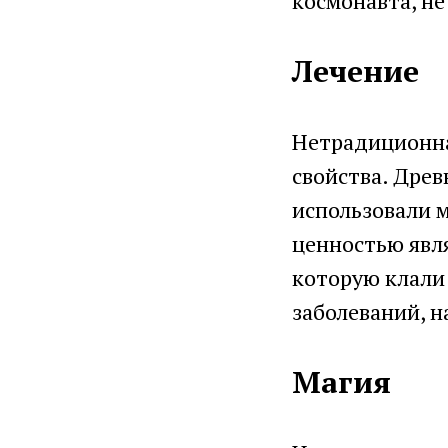
космонавта, не
Лечение
Нетрадиционна
свойства. Древ
использовали м
ценностью явля
которую клали
заболеваний, н
Магия