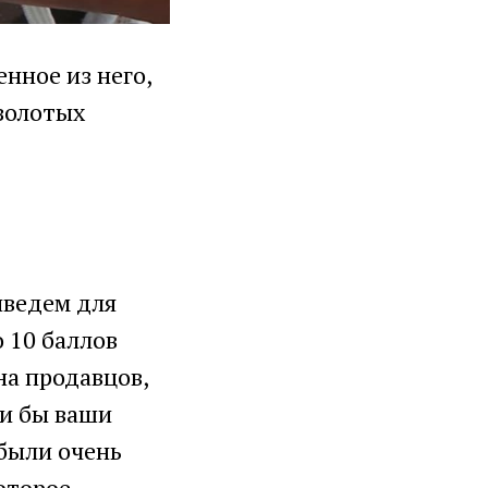
нное из него,
золотых
иведем для
 10 баллов
 на продавцов,
ли бы ваши
 были очень
оторое