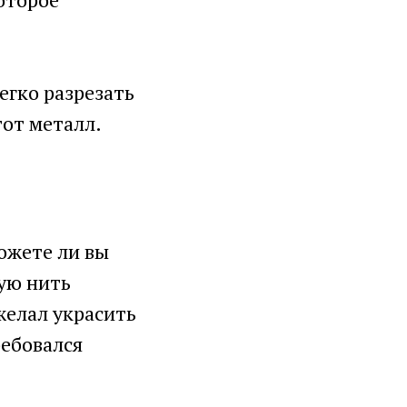
егко разрезать
тот металл.
ожете ли вы
кую нить
желал украсить
ребовался