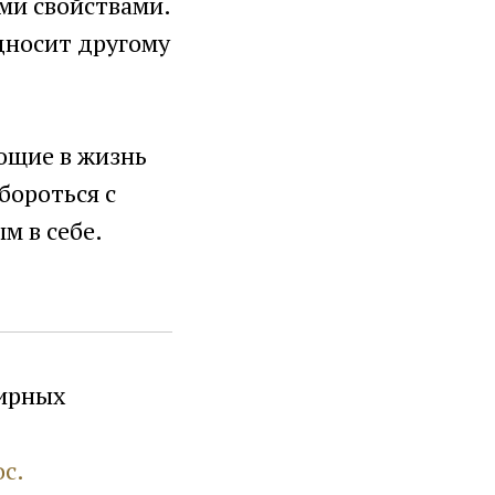
ими свойствами.
дносит другому
ющие в жизнь
бороться с
м в себе.
лирных
ос.